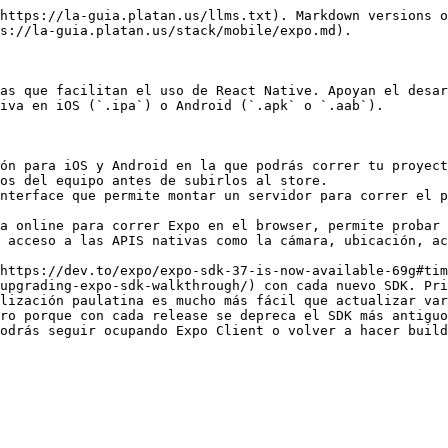
https://la-guia.platan.us/llms.txt). Markdown versions o
s://la-guia.platan.us/stack/mobile/expo.md).

as que facilitan el uso de React Native. Apoyan el desar
iva en iOS (`.ipa`) o Android (`.apk` o `.aab`).

ón para iOS y Android en la que podrás correr tu proyect
os del equipo antes de subirlos al store.

nterface que permite montar un servidor para correr el p
a online para correr Expo en el browser, permite probar 
 acceso a las APIS nativas como la cámara, ubicación, ac
https://dev.to/expo/expo-sdk-37-is-now-available-69g#tim
upgrading-expo-sdk-walkthrough/) con cada nuevo SDK. Pri
lización paulatina es mucho más fácil que actualizar var
ro porque con cada release se depreca el SDK más antiguo