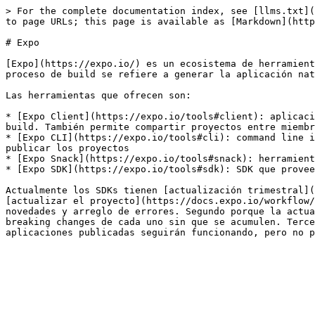
> For the complete documentation index, see [llms.txt](
to page URLs; this page is available as [Markdown](http
# Expo

[Expo](https://expo.io/) es un ecosistema de herramient
proceso de build se refiere a generar la aplicación nat
Las herramientas que ofrecen son:

* [Expo Client](https://expo.io/tools#client): aplicaci
build. También permite compartir proyectos entre miembr
* [Expo CLI](https://expo.io/tools#cli): command line i
publicar los proyectos

* [Expo Snack](https://expo.io/tools#snack): herramient
* [Expo SDK](https://expo.io/tools#sdk): SDK que provee
Actualmente los SDKs tienen [actualización trimestral](
[actualizar el proyecto](https://docs.expo.io/workflow/
novedades y arreglo de errores. Segundo porque la actua
breaking changes de cada uno sin que se acumulen. Terce