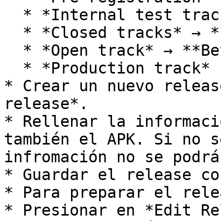
  * *Internal test track*

  * *Closed tracks* → **Alpha**

  * *Open track* → **Beta**

  * *Production track*

* Crear un nuevo releas
release*.

* Rellenar la informaci
también el APK. Si no s
infromación no se podrá
* Guardar el release co
* Para preparar el rele
* Presionar en *Edit Re