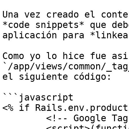
Una vez creado el conte
*code snippets* que deb
aplicación para *linkea
Como yo lo hice fue asi
`/app/views/common/_tag
el siguiente código:

```javascript

<% if Rails.env.product
	<!-- Google Tag Manager -->

	<script>(function(w,d,s,l,i){w[l]=w[l]||