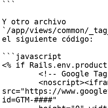
```

Y otro archivo 
`/app/views/common/_tag
el siguiente código:

```javascript

<% if Rails.env.product
	<!-- Google Tag Manager (noscript) -->

	<noscript><iframe 
src="https://www.google
id=GTM-####"
