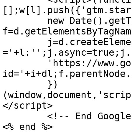
[];w[l].push({'gtm.start
	new Date().getTime(),event:'gtm.js'});var 
f=d.getElementsByTagNam
	j=d.createElement(s),dl=l!='dataLayer'?'&l
='+l:'';j.async=true;j.s
	'https://www.googletagmanager.com/gtm.js?
id='+i+dl;f.parentNode.
	})
(window,document,'scrip
</script>

	<!-- End Google Tag Manager -->

<% end %>
