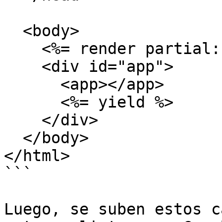
  <body>

    <%= render partial: '/common/tag_manager' %>

    <div id="app">

      <app></app>

      <%= yield %>

    </div>

  </body>

</html>

```

Luego, se suben estos c