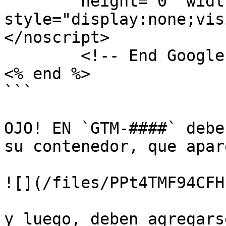
	height="0" width="0" 
style="display:none;vis
</noscript>

	<!-- End Google Tag Manager (noscript) -->

<% end %>

```

OJO! EN `GTM-####` debe
su contenedor, que apar
![](/files/PPt4TMF94CFH
y luego, deben agregars