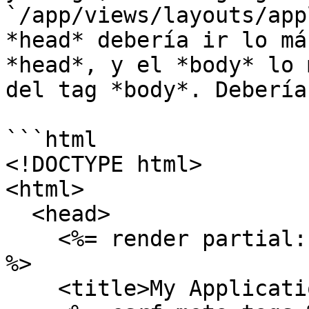
`/app/views/layouts/app
*head* debería ir lo má
*head*, y el *body* lo 
del tag *body*. Debería
```html

<!DOCTYPE html>

<html>

  <head>

    <%= render partial: '/common/tag_manager_head' 
%>

    <title>My Applications</title>
