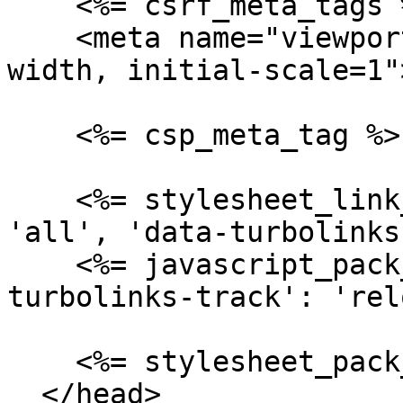
    <%= csrf_meta_tags %>

    <meta name="viewport" content="width=device-
width, initial-scale=1">
    <%= csp_meta_tag %>

    <%= stylesheet_link_tag 'application', media: 
'all', 'data-turbolinks
    <%= javascript_pack_tag 'application', 'data-
turbolinks-track': 'rel
    <%= stylesheet_pack_tag 'application' %>

  </head>
