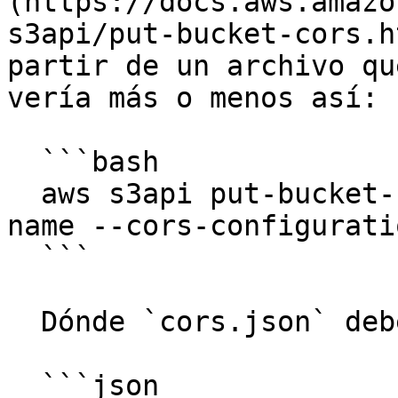
(https://docs.aws.amazo
s3api/put-bucket-cors.h
partir de un archivo qu
vería más o menos así:

  ```bash

  aws s3api put-bucket-cors --bucket my-bucket-
name --cors-configurati
  ```

  Dónde `cors.json` debe ser algo así:

  ```json
