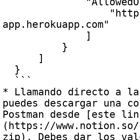
              "AllowedOrigins": [

                  "https://pl-my-
app.herokuapp.com"

              ]

          }

      ]

  }

  ```

* Llamando directo a la
puedes descargar una co
Postman desde [este lin
(https://www.notion.so/
zip). Debes dar los val