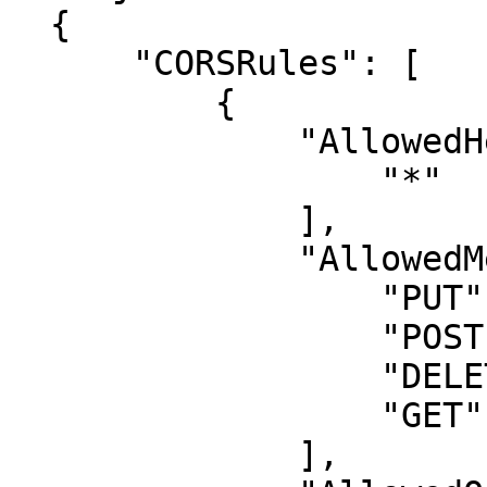
  {

      "CORSRules": [

          {

              "AllowedHeaders": [

                  "*"

              ],

              "AllowedMethods": [

                  "PUT",

                  "POST",

                  "DELETE",

                  "GET"

              ],
